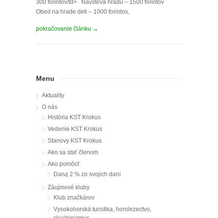
300 forintov/td> Návšteva hradu – 1500 forintov
Obed na hrade deti – 1000 forintov,
pokračovanie článku →
Menu
Aktuality
O nás
História KST Krokus
Vedenie KST Krokus
Stanovy KST Krokus
Ako sa stať členom
Ako pomôcť
Daruj 2 % zo svojich daní
Záujmové kluby
Klub značkárov
Vysokohorská turistika, horolezectvo,