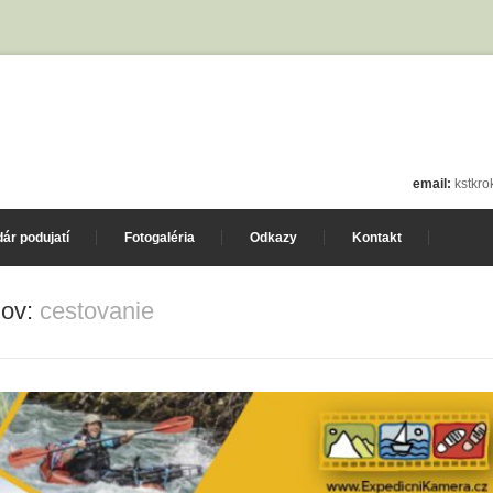
email:
kstkr
ár podujatí
Fotogaléria
Odkazy
Kontakt
lov:
cestovanie