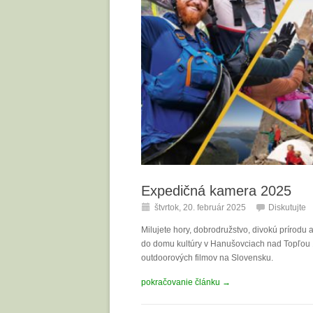
Expedičná kamera 2025
štvrtok, 20. február 2025
Diskutujte
Milujete hory, dobrodružstvo, divokú prírodu
do domu kultúry v Hanušovciach nad Topľou 13
outdoorových filmov na Slovensku.
pokračovanie článku →