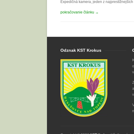
Expedičná kamera, jeden z najprestížnejších 
pokračovanie článku →
Odznak KST Krokus
K
o
v
Z
a
v
V
n