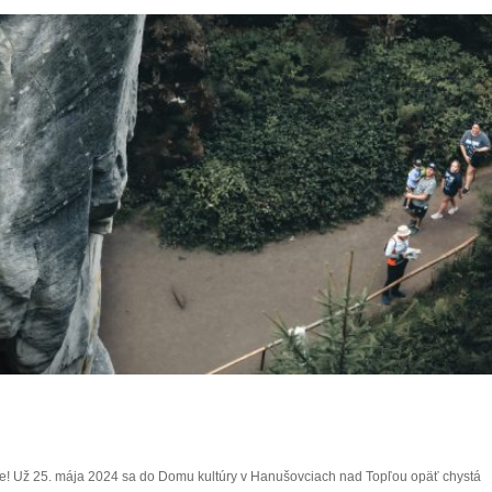
rite! Už 25. mája 2024 sa do Domu kultúry v Hanušovciach nad Topľou opäť chystá