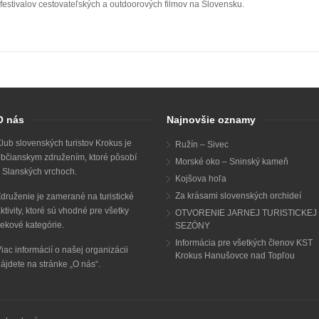
festivalov cestovateľských a outdoorových filmov na Slovensku.
O nás
Najnovšie oznamy
lub slovenských turistov Krokus je
Ružín – Sivec
bčianskym združením, ktoré pôsobí
Morské oko – Sninský kameň
 Slanských vrchoch.
Kojšova hoľa
Za krásami slovenských orchideí
druženie je zamerané na turistické
ktivity, ktoré sú vhodné pre všetky
OTVORENIE JARNEJ TURISTICKEJ
ekové kategórie.
SEZÓNY
Informácia pre všetkých členov KST
iac informácií o našej organizácii
Krokus Hanušovce nad Topľou
ájdete na stránke „
O nás
“.