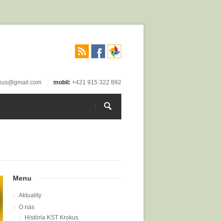
okus@gmail.com
mobil:
+421 915 322 892
Menu
Aktuality
O nás
História KST Krokus