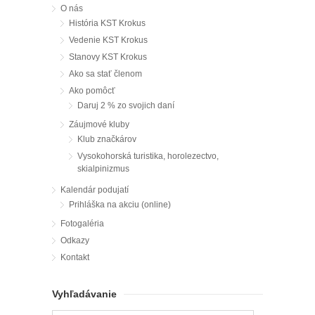
O nás
História KST Krokus
Vedenie KST Krokus
Stanovy KST Krokus
Ako sa stať členom
Ako pomôcť
Daruj 2 % zo svojich daní
Záujmové kluby
Klub značkárov
Vysokohorská turistika, horolezectvo,
skialpinizmus
Kalendár podujatí
Prihláška na akciu (online)
Fotogaléria
Odkazy
Kontakt
Vyhľadávanie