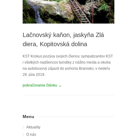
Lačnovský kaňon, jaskyňa Zlá
diera, Kopitovská dolina
KST Krokus pozýva svojich členov, sympatizantov KST
i všetkých nadšencov turistiky z nášho mesta a okolia
na autobusový zájazd do pohoria Branisko, v nedeľu
28. júla 2019.
pokračovanie článku →
Menu
Aktuality
O nás