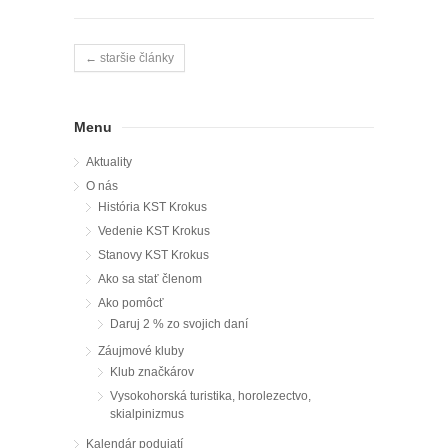
← staršie články
Menu
Aktuality
O nás
História KST Krokus
Vedenie KST Krokus
Stanovy KST Krokus
Ako sa stať členom
Ako pomôcť
Daruj 2 % zo svojich daní
Záujmové kluby
Klub značkárov
Vysokohorská turistika, horolezectvo,
skialpinizmus
Kalendár podujatí