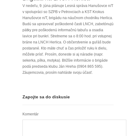
V nedeľu, 9. júna plánuje Lesná správa Hanušovce n/T
v spolupráci so SZPB v Petrovciach a KST Krokus
Hanušovce n/T, brigádu na náučnom chodníku Herlica.
Budú sa upravovať poškodené časti LNCH, zabetónujú
pätky pre poškodenú informačnú tabuľu a osadia
lavice pri bunkri. Stretneme sa o 8:00 hod. pri vstupnej
bráne na LNCH Herlica. O občerstvenie a guľáš bude
postarané. Kto máte chuť a čas priložiť ruku k dielu,
môžete prísť. Prosím, doneste si aj náradie (napr.
sekerka, pílka, motyka). Bližšie informácie o brigáde
podá predseda klubu Ján Hreha (0904 865 595).
Záujemcovia, prosím nahláste svoju účasť.
Zapojte sa do diskusie
Komentár