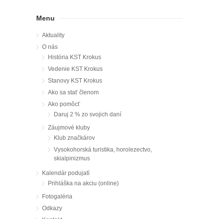
Menu
Aktuality
O nás
História KST Krokus
Vedenie KST Krokus
Stanovy KST Krokus
Ako sa stať členom
Ako pomôcť
Daruj 2 % zo svojich daní
Záujmové kluby
Klub značkárov
Vysokohorská turistika, horolezectvo,
skialpinizmus
Kalendár podujatí
Prihláška na akciu (online)
Fotogaléria
Odkazy