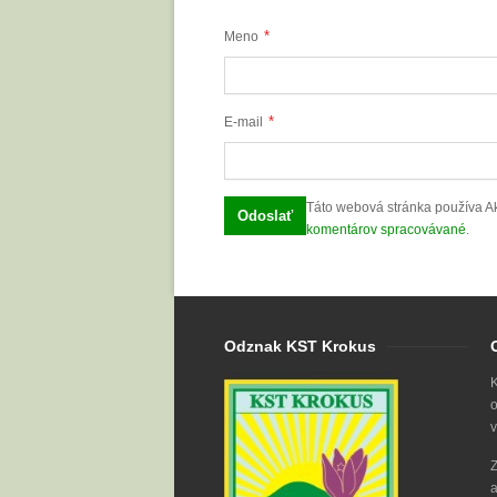
*
Meno
*
E-mail
Táto webová stránka používa A
komentárov spracovávané
.
Odznak KST Krokus
K
o
v
Z
a