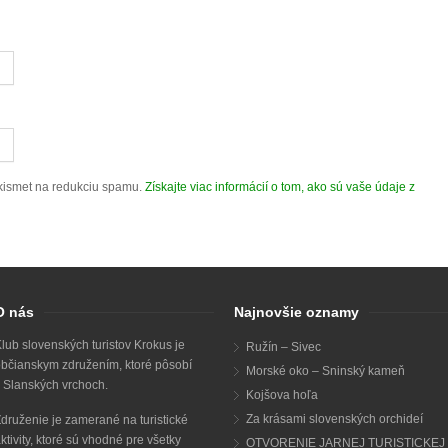
kismet na redukciu spamu.
Získajte viac informácií o tom, ako sú vaše údaje z
O nás
Najnovšie oznamy
lub slovenských turistov Krokus je
Ružín – Sivec
bčianskym združením, ktoré pôsobí
Morské oko – Sninský kameň
 Slanských vrchoch.
Kojšova hoľa
Za krásami slovenských orchideí
druženie je zamerané na turistické
ktivity, ktoré sú vhodné pre všetky
OTVORENIE JARNEJ TURISTICKEJ