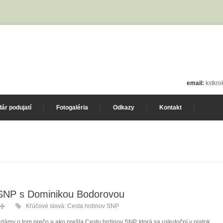
email:
kstkr
ár podujatí
Fotogaléria
Odkazy
Kontakt
 SNP s Dominikou Bodorovou
Kľúčové slová:
Cesta hrdinov SNP
dámy o tom prečo a ako prešla Cestu hrdinov SNP, ktorá sa uskutoční v piatok