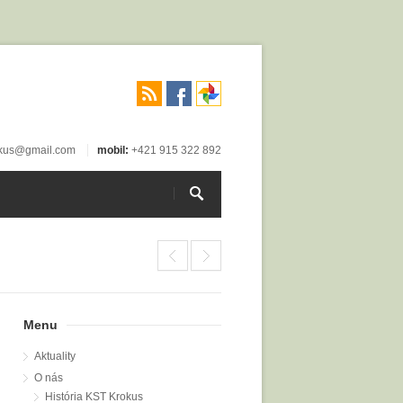
okus@gmail.com
mobil:
+421 915 322 892
Menu
Aktuality
O nás
História KST Krokus