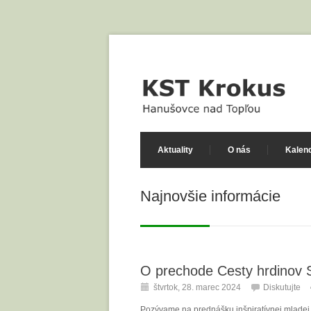
Aktuality
O nás
Kalend
Najnovšie informácie
O prechode Cesty hrdinov
štvrtok, 28. marec 2024
Diskutujte
Pozývame na prednášku inšpiratívnej mladej 