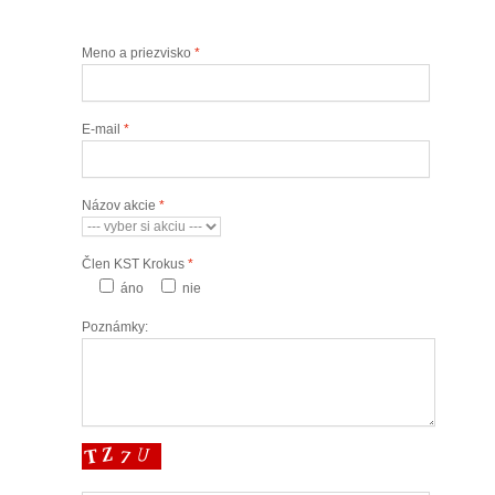
Meno a priezvisko
*
E-mail
*
Názov akcie
*
Člen KST Krokus
*
áno
nie
Poznámky: