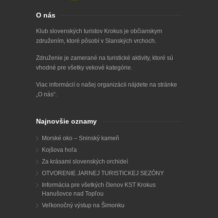
O nás
Klub slovenských turistov Krokus je občianskym
združením, ktoré pôsobí v Slanských vrchoch.
Združenie je zamerané na turistické aktivity, ktoré sú
vhodné pre všetky vekové kategórie.
Viac informácií o našej organizácii nájdete na stránke
„
O nás
“.
Najnovšie oznamy
Morské oko – Sninský kameň
Kojšova hoľa
Za krásami slovenských orchideí
OTVORENIE JARNEJ TURISTICKEJ SEZÓNY
Informácia pre všetkých členov KST Krokus
Hanušovce nad Topľou
Veľkonočný výstup na Šimonku