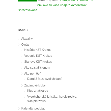
redukciu spamu.
Získajte viac informácií o
tom, ako sú vaše údaje z komentárov
spracovávané
.
Menu
Aktuality
O nás
História KST Krokus
Vedenie KST Krokus
Stanovy KST Krokus
Ako sa stať členom
Ako pomôcť
Daruj 2 % zo svojich daní
Záujmové kluby
Klub značkárov
Vysokohorská turistika, horolezectvo,
skialpinizmus
Kalendár podujatí