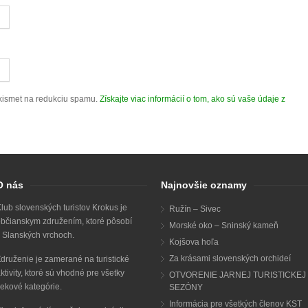
kismet na redukciu spamu.
Získajte viac informácií o tom, ako sú vaše údaje z
O nás
Najnovšie oznamy
lub slovenských turistov Krokus je
Ružín – Sivec
bčianskym združením, ktoré pôsobí
Morské oko – Sninský kameň
 Slanských vrchoch.
Kojšova hoľa
Za krásami slovenských orchideí
druženie je zamerané na turistické
ktivity, ktoré sú vhodné pre všetky
OTVORENIE JARNEJ TURISTICKEJ
ekové kategórie.
SEZÓNY
Informácia pre všetkých členov KST