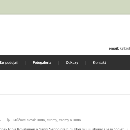
email:
kstkr
ár podujatí
Fotogaléria
Odkazy
Kontakt
Kľúčové slová:
ľudia
,
stromy
,
stromy a ľudia
oriek Ritva Kovalainen a Sanni Seppo pre ľudí, ktorí milujú stromy a lesy. Vidieť ju