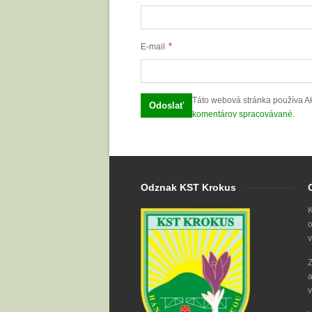
*
E-mail
Táto webová stránka používa A
komentárov spracovávané
.
Odznak KST Krokus
K
o
v
Z
a
v