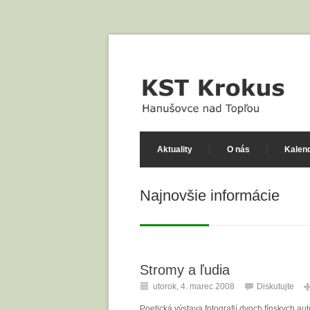
Aktuality
O nás
Kalend
Najnovšie informácie
Stromy a ľudia
utorok, 4. marec 2008
Diskutujte
Poetická výstava fotografií dvoch fínskych aut