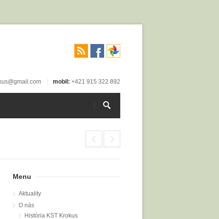
okus@gmail.com
mobil:
+421 915 322 892
Menu
Aktuality
O nás
História KST Krokus