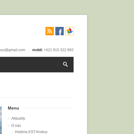
okus@gmail.com
mobil:
+421 915 322 892
Menu
Aktuality
O nás
História KST Krokus