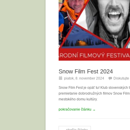
Snow Film Fest 2024
piatok, 8. november 2024
Diskutujte
Snow Film Fest je opäť tu! Klub slovenských
premietanie dobrodružných filmov Snow Film
mestského domu kultúry.
pokračovanie článku →
← staršie články