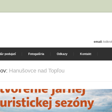
email:
kstkr
ár podujatí
Fotogaléria
Odkazy
Kontakt
lov:
Hanušovce nad Topľou