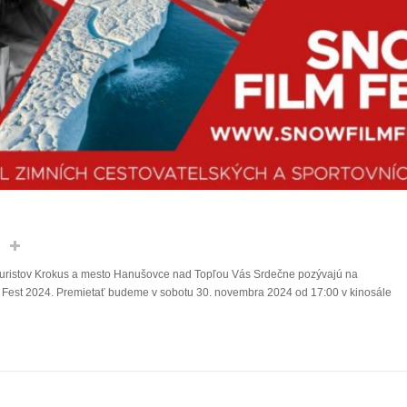
 turistov Krokus a mesto Hanušovce nad Topľou Vás Srdečne pozývajú na
 Fest 2024. Premietať budeme v sobotu 30. novembra 2024 od 17:00 v kinosále