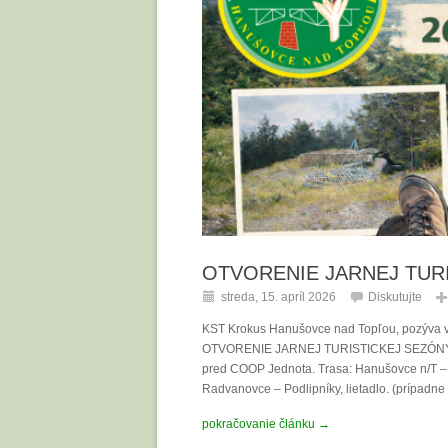
OTVORENIE JARNEJ TUR
streda, 15. apríl 2026
Diskutujte
KST Krokus Hanušovce nad Topľou, pozýva všet
OTVORENIE JARNEJ TURISTICKEJ SEZÓNY. Dát
pred COOP Jednota. Trasa: Hanušovce n/T –
Radvanovce – Podlipníky, lietadlo. (prípadn
pokračovanie článku →