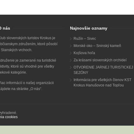
O nás
Najnovšie oznamy
lub slovenských turistov Krokus je
Ružín – Sivec
bčianskym združením, ktoré pôsobí
Morské oko – Sninský kameň
 Slanských vrchoch.
Kojšova hoľa
Za krásami slovenských orchideí
druženie je zamerané na turistické
ktivity, ktoré sú vhodné pre všetky
OTVORENIE JARNEJ TURISTICKEJ
ekové kategórie.
SEZÓNY
Informácia pre všetkých členov KST
iac informácií o našej organizácii
Krokus Hanušovce nad Topľou
ájdete na stránke „
O nás
“.
 vyhradené.
nia cookies