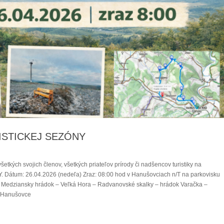
ISTICKEJ SEZÓNY
kých svojich členov, všetkých priateľov prírody či nadšencov turistiky na
um: 26.04.2026 (nedeľa) Zraz: 08:00 hod v Hanušovciach n/T na parkovisku
 Medziansky hrádok – Veľká Hora – Radvanovské skalky – hrádok Varačka –
e Hanušovce