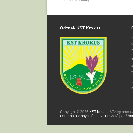
Odznak KST Krokus
K
o
v
Z
a
v
V
n
Copyright © 2026
KST Krokus
. Všetky práva
Ochrana osobných údajov
|
Pravidlá používa