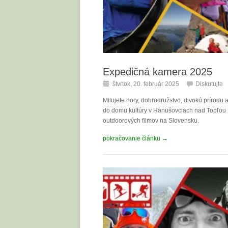
Expedičná kamera 2025
štvrtok, 20. február 2025
Diskutujte
Milujete hory, dobrodružstvo, divokú prírodu
do domu kultúry v Hanušovciach nad Topľou 13
outdoorových filmov na Slovensku.
pokračovanie článku →