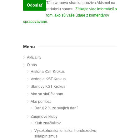
Táto webová stránka používa Akismet na
redukciu spamu.
Získajte viac informácií o
tom, ako sú vaše údaje z komentárov
spracovávané
.
Menu
Aktuality
O nás
História KST Krokus
Vedenie KST Krokus
Stanovy KST Krokus
Ako sa stať členom
Ako pomôcť
Daruj 2 % zo svojich daní
Záujmové kluby
Klub značkárov
Vysokohorská turistika, horolezectvo,
skialpinizmus