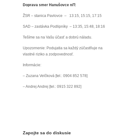
Doprava smer Hanušovce n/T:
ŽSR – stanica Pavlovce – 13:15, 15:15, 17:15
SAD – zastávka Podlipníky – 13:35, 15:48, 18:16
Tešíme sa na Vašu účasť a dobrú náladu.
Upozornenie: Podujatia sa každý zúčastňuje na
vlastné riziko a zodpovednosť.
Informácie:
– Zuzana Velčková [tel.: 0904 852 578]
– Andrej Andrej [tel.: 0915 322 892]
Zapojte sa do diskusie