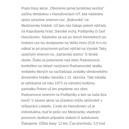
Popis trasy akcie ,,Otvorenie jarnej turistickej sezóny“
začína stretávkou v Hanušovciach n/T, kde následne
spolu vyrazíme smerom cez ,,Bukovské“ na
Medziansky hrádok. Už tam nás čakajú pekné výhľady
na Kapušianky hrad, Slanské vrchy, Podlipníky či časť
Hanušoviec. Následne sa asi po dvoch kilometroch po
hrebeni cez les dostaneme na Veľkú Horu (516 m.n.m)
odkiaľ je pri priaznivom počasí výhľad na Vysoké Tatry,
opačným smerom na ,,topľanskú dolinu“ či široké
okolie. Ďalej sa poberieme nad obec Radvanovce,
konkrétne na oblasť nazývanú Radvanovské skalky
neďaleko ktorých sa nachádzajú zostatky stredovekého
dreveného hrádku Varačka z 15. storočia. Táto lokalita
je vyhlásená od roku 1975 za národnú kultúrnu
pamiatku Potom už len prejdeme cez obec
Radvanovce smerom na Podlipníky a tam sa naša túra
končí. V závere akcie sa účastníci môžu občerstviť v
reštaurácii Lietadlo. Cesta do Hanušoviec už je
individuálna, buď to pešo cez Medzianky, vlastným
povozom, taxíkom prípadne vlakom či autobusom.
Ďakujeme. Dĺžka trasy: 12 km, Čas prechodu: 3,5 hod