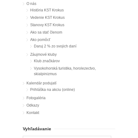
O nás
História KST Krokus
Vedenie KST Krokus
Stanovy KST Krokus
Ako sa stať členom
Ako pomôcť
Daruj 2 % zo svojich daní
Záujmové kluby
Klub značkárov
Vysokohorská turistika, horolezectvo,
skialpinizmus
Kalendár podujatí
Prihláška na akciu (online)
Fotogaléria
Odkazy
Kontakt
Vyhľadávanie