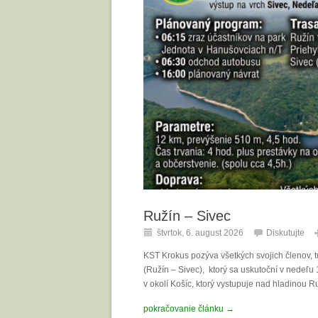
Ružín – Sivec
štvrtok, 6. august 2026
Diskutujte
KST Krokus pozýva všetkých svojich členov, tu
(Ružín – Sivec), ktorý sa uskutoční v nedeľu
v okolí Košíc, ktorý vystupuje nad hladinou R
pokračovanie článku →