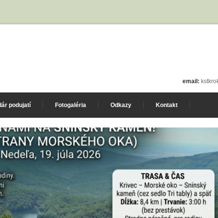
email:
kstkr
ár podujatí
Fotogaléria
Odkazy
Kontakt