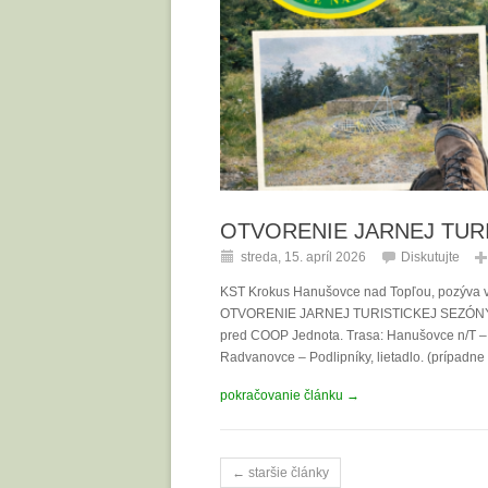
OTVORENIE JARNEJ TUR
streda, 15. apríl 2026
Diskutujte
KST Krokus Hanušovce nad Topľou, pozýva všet
OTVORENIE JARNEJ TURISTICKEJ SEZÓNY. Dát
pred COOP Jednota. Trasa: Hanušovce n/T –
Radvanovce – Podlipníky, lietadlo. (prípadn
pokračovanie článku →
← staršie články