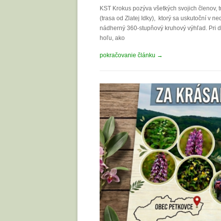
KST Krokus pozýva všetkých svojich členov, t
(trasa od Zlatej Idky), ktorý sa uskutoční v 
nádherný 360-stupňový kruhový výhľad. Pri d
hoľu, ako
pokračovanie článku →