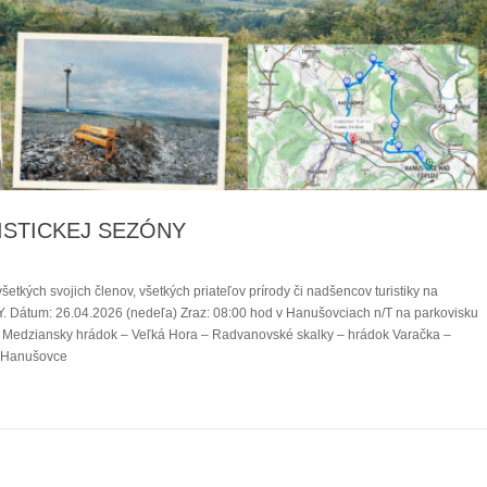
ISTICKEJ SEZÓNY
kých svojich členov, všetkých priateľov prírody či nadšencov turistiky na
um: 26.04.2026 (nedeľa) Zraz: 08:00 hod v Hanušovciach n/T na parkovisku
 Medziansky hrádok – Veľká Hora – Radvanovské skalky – hrádok Varačka –
e Hanušovce