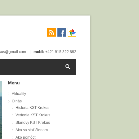
okus@gmail.com
mobil:
+421 915 322 892
Menu
Aktuality
O nás
História KST Krokus
Vedenie KST Krokus
Stanovy KST Krokus
Ako sa stať členom
Ako pomôcť