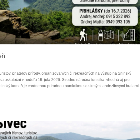
eň
ristov, priateľov prírody, organizovaných či rekreačných na výstup na Sninský
 uskutoční v nedeľu 19. júla 2026. Stredne náročná turistika, vhodná aj pre
Sninský kameň je chránenou prírodnou pamiatkou so strmými andezitovými bralami.