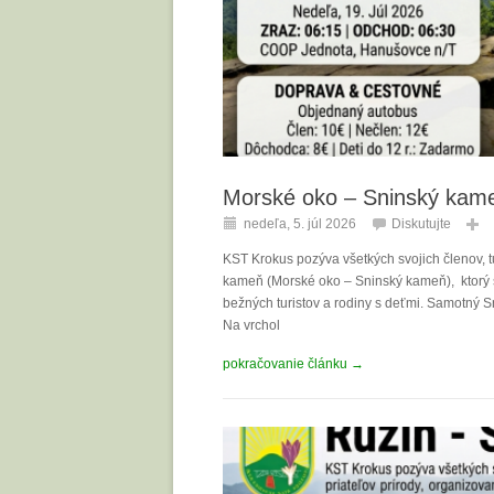
Morské oko – Sninský kam
nedeľa, 5. júl 2026
Diskutujte
KST Krokus pozýva všetkých svojich členov, tu
kameň (Morské oko – Sninský kameň), ktorý sa
bežných turistov a rodiny s deťmi. Samotný 
Na vrchol
pokračovanie článku →