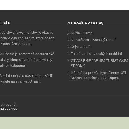
O nás
Najnovšie oznamy
lub slovenských turistov Krokus je
Ružín – Sivec
bčianskym združením, ktoré pôsobí
Morské oko – Sninský kameň
 Slanských vrchoch.
Kojšova hoľa
Za krásami slovenských orchideí
druženie je zamerané na turistické
ktivity, ktoré sú vhodné pre všetky
OTVORENIE JARNEJ TURISTICKEJ
ekové kategórie.
SEZÓNY
Informácia pre všetkých členov KST
iac informácií o našej organizácii
Krokus Hanušovce nad Topľou
ájdete na stránke „
O nás
“.
 vyhradené.
nia cookies