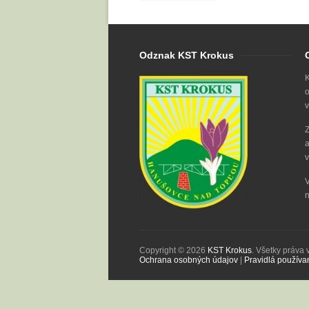
Odznak KST Krokus
K
o
v
Z
a
v
V
n
Copyright © 2026
KST Krokus
. Všetky práva
Ochrana osobných údajov
|
Pravidlá používa