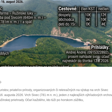
ristov, priateľov prírody, organizovaných či rekreačných na výstup na vrch Sivec
 16. augusta 2026. Vrch Sivec (781 m n. m.), jeden z najkrajších výhľadových vrcho
užínskej priehrady. Očarí každého, kto túži po horskom zážitku,