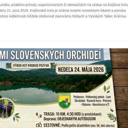
uristov, priateľov prírody, organizovaných či rekreačných na výstup na Kojšovú hoľ
nedeľu 21. júna 2026. Kojšovská hoľa je známa svojimi rozsiahlymi lúkami a ponúka
obrej viditeľnosti môžete obdivovať panorámu Nízkych a Vysokých Tatier, Kráľovu