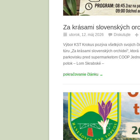
Za krásami slovenských orc
utorok, 12. máj 2026
Diskutujte
Výbor KST Krokus pozýva všetkých svojich čle
túru „Za krásami slovenských orchideí“, ktor
parkovisku pred supermarketom COOP Jednot
potok – Lom Skrabské –
pokračovanie článku →