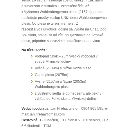
sedla. Zo sedla nasleduje zostup krátkymi zákrutami
a traverzom v sutinách Furkotského štítu až
k Vyšnému Wahlenbergovmu plesu (2157m), potom
nasleduje prudký zostup k Nižnému Wahlenbergovmu
plesu. Od plesa je terén miernejší. Z
rázcestia vo Furkotskej doline sa vydáte na Chatu pod
Soliskom, odkiaľ sa dá zísť po zjazdovke na Štrbské
pleso, prípadne sa zveziete sedačkovou lanovkou.
Na túre uvidíte:
Vodopád Skok – 25m vysoký vodopád v
strede Mlynickej doliny
Vyšné (2109m) a Nižné Kozie pleso
Capie pleso (2075m)
Vyšné (2157m) a Nižné (2053m)
Wahlenbergovo pleso
z Bystrého sedla je obmedzený, ale pekný
výhľad do Furkotskej a Mlynickej doliny
Vedúci podujatia:
Ján Hreha, telefón: 0904 865 595, e-
mail: jan.hreha@gmail.com
Cestovné:
12 € nečlen, 10 € člen KST, 8 € seniori, ZŤP,
6 € študenti a TOM