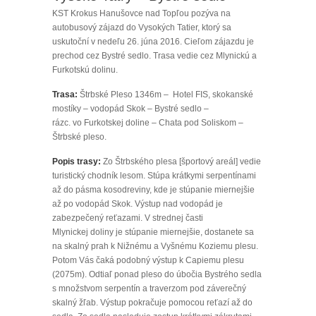
KST Krokus Hanušovce nad Topľou pozýva na
autobusový zájazd do Vysokých Tatier, ktorý sa
uskutoční v nedeľu 26. júna 2016. Cieľom zájazdu je
prechod cez Bystré sedlo. Trasa vedie cez Mlynickú a
Furkotskú dolinu.
Trasa:
Štrbské Pleso 1346m – Hotel FIS, skokanské
mostíky – vodopád Skok – Bystré sedlo –
rázc. vo Furkotskej doline – Chata pod Soliskom –
Štrbské pleso.
Popis trasy:
Zo Štrbského plesa [športový areál] vedie
turistický chodník lesom. Stúpa krátkymi serpentínami
až do pásma kosodreviny, kde je stúpanie miernejšie
až po vodopád Skok. Výstup nad vodopád je
zabezpečený reťazami. V strednej časti
Mlynickej doliny je stúpanie miernejšie, dostanete sa
na skalný prah k Nižnému a Vyšnému Koziemu plesu.
Potom Vás čaká podobný výstup k Capiemu plesu
(2075m). Odtiaľ ponad pleso do úbočia Bystrého sedla
s množstvom serpentín a traverzom pod záverečný
skalný žľab. Výstup pokračuje pomocou reťazí až do