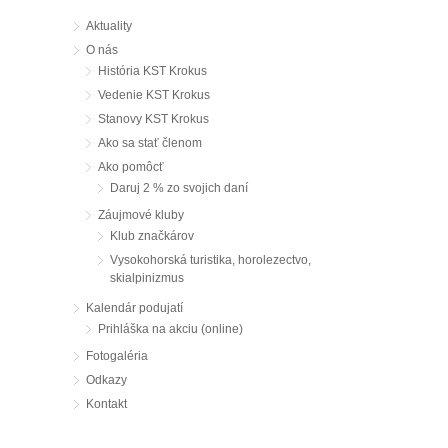
Aktuality
O nás
História KST Krokus
Vedenie KST Krokus
Stanovy KST Krokus
Ako sa stať členom
Ako pomôcť
Daruj 2 % zo svojich daní
Záujmové kluby
Klub značkárov
Vysokohorská turistika, horolezectvo,
skialpinizmus
Kalendár podujatí
Prihláška na akciu (online)
Fotogaléria
Odkazy
Kontakt