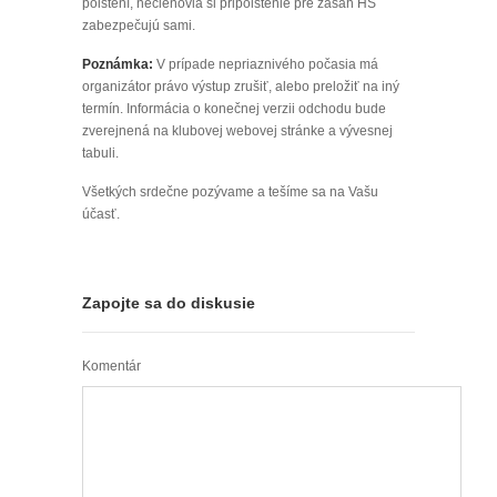
poistení, nečlenovia si pripoistenie pre zásah HS
zabezpečujú sami.
Poznámka:
V prípade nepriaznivého počasia má
organizátor právo výstup zrušiť, alebo preložiť na iný
termín. Informácia o konečnej verzii odchodu bude
zverejnená na klubovej webovej stránke a vývesnej
tabuli.
Všetkých srdečne pozývame a tešíme sa na Vašu
účasť.
Zapojte sa do diskusie
Komentár