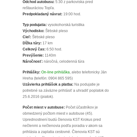
Odchod autobusu:
5:30 z parkoviska pred
reštauráciou Topľa.
Predpokladaný návrat:
19:00 hod.
Typ podujatia:
vysokohorská turistika
Východisko:
Štrbské pleso
Cieľ:
Štrbské pleso
Dĺžka túry:
17 km
Celkový čas:
6:50 hod.
Prevýšenie:
1140m
Náročnosť:
náročná, celodenná túra
Prihlášky:
On-line prihláška
, alebo telefonicky Ján
Hreha (telefón: 0904 865 595)
Uzávierka prihlášok a platba:
Na podujatie je
potrebné sa záväzne prihlásiť a uhradiť poplatok do
25.6.2016 (piatok).
Počet miest v autobuse:
Počet účastníkov je
obmedzený počtom miest v autobuse (45).
Uprednostnení budú členovia KST Krokus pred
nečlenmi a nečlenovia podľa poradia v akom sa
prihlásia a zaplatia cestovné. Členovia KST sú