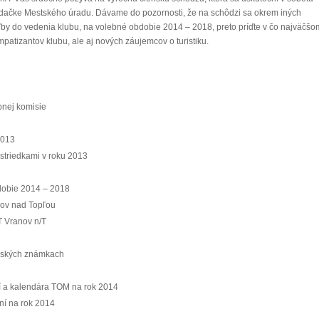
adačke Mestského úradu. Dávame do pozornosti, že na schôdzi sa okrem iných
oľby do vedenia klubu, na volebné obdobie 2014 – 2018, preto príďte v čo najväčšo
atizantov klubu, ale aj nových záujemcov o turistiku.
bnej komisie
2013
striedkami v roku 2013
dobie 2014 – 2018
ov nad Topľou
T Vranov n/T
enských známkach
tí a kalendára TOM na rok 2014
ní na rok 2014