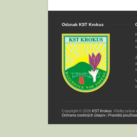
Odznak KST Krokus
K
o
v
Z
a
v
V
n
Copyright © 2026
KST Krokus
. Všetky práva
Ochrana osobných údajov
|
Pravidlá používa