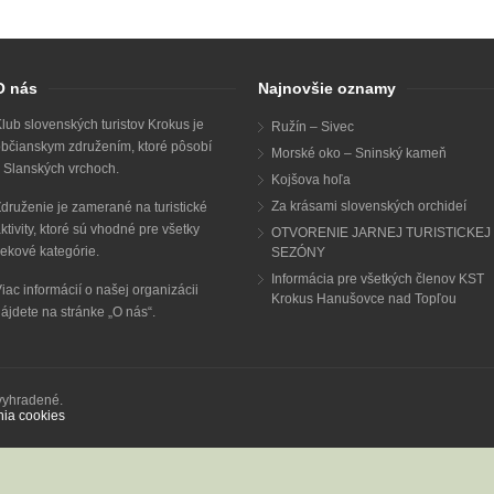
O nás
Najnovšie oznamy
lub slovenských turistov Krokus je
Ružín – Sivec
bčianskym združením, ktoré pôsobí
Morské oko – Sninský kameň
 Slanských vrchoch.
Kojšova hoľa
Za krásami slovenských orchideí
druženie je zamerané na turistické
ktivity, ktoré sú vhodné pre všetky
OTVORENIE JARNEJ TURISTICKEJ
ekové kategórie.
SEZÓNY
Informácia pre všetkých členov KST
iac informácií o našej organizácii
Krokus Hanušovce nad Topľou
ájdete na stránke „
O nás
“.
 vyhradené.
nia cookies