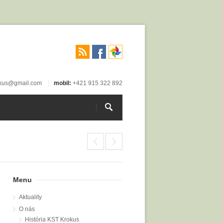
okus@gmail.com
mobil:
+421 915 322 892
Menu
Aktuality
O nás
História KST Krokus