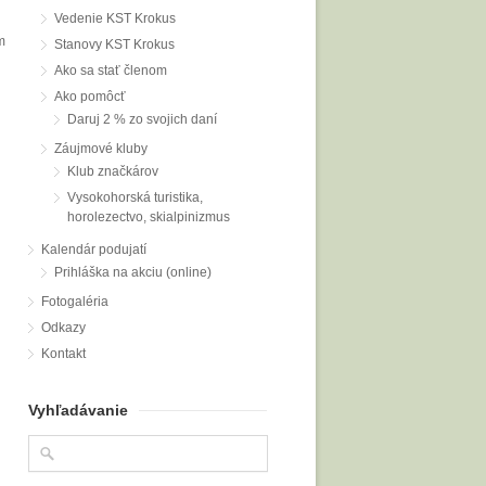
Vedenie KST Krokus
m
Stanovy KST Krokus
Ako sa stať členom
Ako pomôcť
Daruj 2 % zo svojich daní
Záujmové kluby
Klub značkárov
Vysokohorská turistika,
horolezectvo, skialpinizmus
Kalendár podujatí
Prihláška na akciu (online)
Fotogaléria
Odkazy
Kontakt
Vyhľadávanie