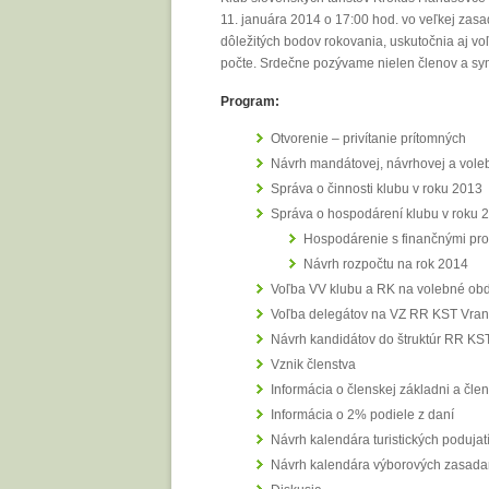
11. januára 2014 o 17:00 hod. vo veľkej zas
dôležitých bodov rokovania, uskutočnia aj v
počte. Srdečne pozývame nielen členov a symp
Program:
Otvorenie – privítanie prítomných
Návrh mandátovej, návrhovej a vole
Správa o činnosti klubu v roku 2013
Správa o hospodárení klubu v roku 
Hospodárenie s finančnými pro
Návrh rozpočtu na rok 2014
Voľba VV klubu a RK na volebné ob
Voľba delegátov na VZ RR KST Vran
Návrh kandidátov do štruktúr RR KS
Vznik členstva
Informácia o členskej základni a čl
Informácia o 2% podiele z daní
Návrh kalendára turistických poduja
Návrh kalendára výborových zasada