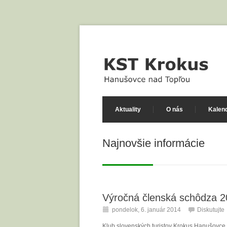
Aktuality
O nás
Kalend
Najnovšie informácie
Výročná členská schôdza 
pondelok, 6. január 2014
Diskutujte
Klub slovenských turistov Krokus Hanušovce 