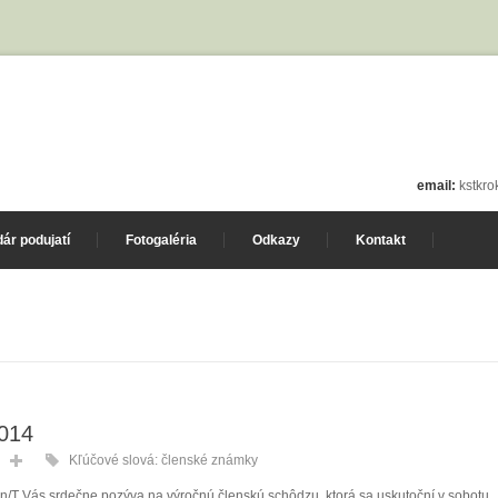
email:
kstkr
ár podujatí
Fotogaléria
Odkazy
Kontakt
2014
Kľúčové slová:
členské známky
n/T Vás srdečne pozýva na výročnú členskú schôdzu, ktorá sa uskutoční v sobotu