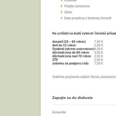
Diskusia
Prijatie uznesenia
Záver
Data projekcia z klubovej činnosti
Na schôdzi sa budú vyberať členské príspe
dospelí (18 – 60 rokov)
7,00 €
deti do 15 rokov
2,00 €
študenti (okrem externistov)
4,00 €
dôchodcovia do 69 rokov
4,00 €
dôchodcovia nad 70 rokov
2,00 €
ZŤP
2,00 €
známka na podporu chát
7,00 €
Srdečne pozývame našich členov, priaznivcov
Zapojte sa do diskusie
Komentár